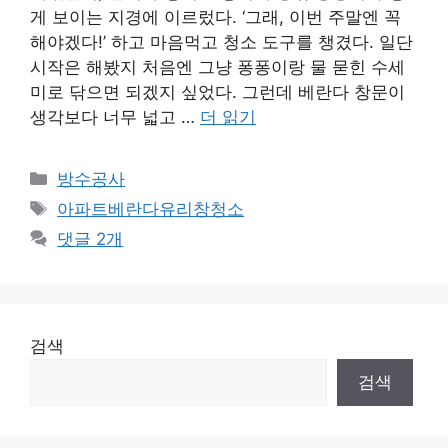
게 보이는 지경에 이르렀다. ‘그래, 이번 주말엔 꼭
해야겠다!’ 하고 마음먹고 청소 도구를 챙겼다. 일단
시작은 해봤지 처음엔 그냥 퐁퐁이랑 물 묻힌 수세
미로 닦으면 되겠지 싶었다. 그런데 베란다 창문이
생각보다 너무 넓고 …
더 읽기
카
방수공사
테
태
아파트베란다유리창청소
고
그
댓글 2개
리
검색
검색