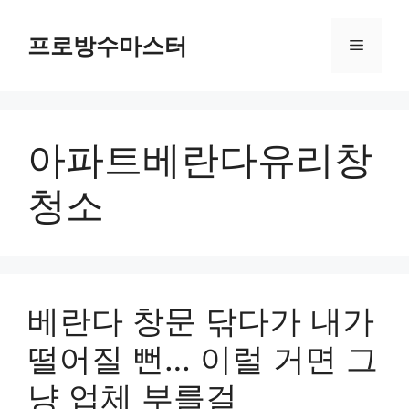
컨
텐
프로방수마스터
메
츠
로
뉴
건
너
아파트베란다유리창
뛰
기
청소
베란다 창문 닦다가 내가
떨어질 뻔… 이럴 거면 그
냥 업체 부를걸