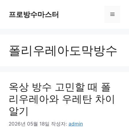
컨
텐
프로방수마스터
메
츠
로
뉴
건
너
폴리우레아도막방수
뛰
기
옥상 방수 고민할 때 폴
리우레아와 우레탄 차이
알기
2026년 05월 18일
작성자:
admin