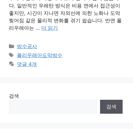
다. 일반적인 우레탄 방식은 비용 면에서 접근성이
좋지만, 시간이 지나면 자외선에 의한 노화나 도막
찢어짐 같은 물리적 변화를 겪기 쉽습니다. 반면 폴
리우레아는 …
더 읽기
카
방수공사
테
태
폴리우레아도막방수
고
그
댓글 4개
리
검색
검색