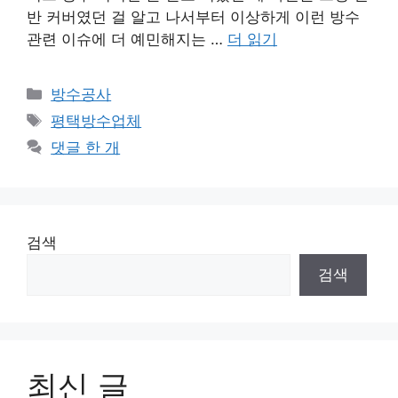
반 커버였던 걸 알고 나서부터 이상하게 이런 방수
관련 이슈에 더 예민해지는 …
더 읽기
카
방수공사
테
태
평택방수업체
고
그
댓글 한 개
리
검색
검색
최신 글