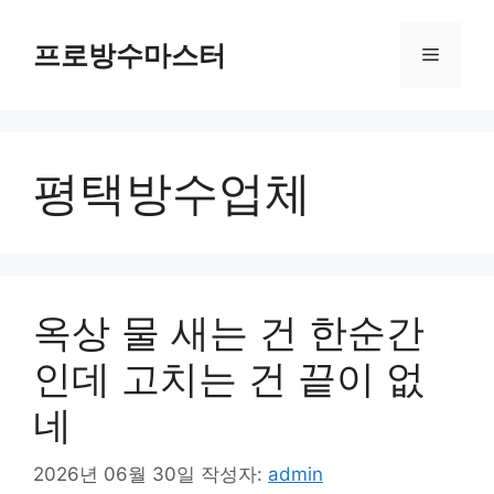
컨
텐
프로방수마스터
메
츠
로
뉴
건
너
평택방수업체
뛰
기
옥상 물 새는 건 한순간
인데 고치는 건 끝이 없
네
2026년 06월 30일
작성자:
admin