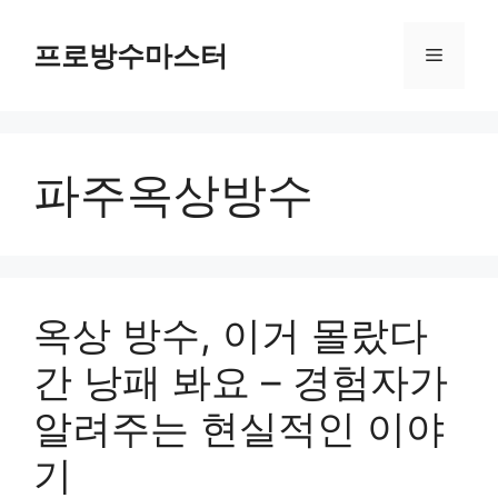
컨
텐
프로방수마스터
메
츠
로
뉴
건
너
파주옥상방수
뛰
기
옥상 방수, 이거 몰랐다
간 낭패 봐요 – 경험자가
알려주는 현실적인 이야
기