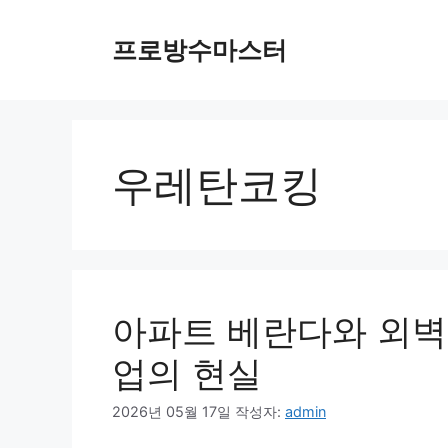
컨
텐
프로방수마스터
츠
로
건
너
뛰
우레탄코킹
기
아파트 베란다와 외벽
업의 현실
2026년 05월 17일
작성자:
admin