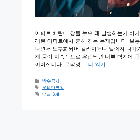
아파트 베란다 창틀 누수 왜 발생하는가 비가
래된 아파트에서 흔히 겪는 문제입니다. 보통
나면서 노후화되어 갈라지거나 떨어져 나가기 
해 물이 지속적으로 유입되면 내부 벽지에 곰
이어집니다. 무작정 …
더 읽기
카
방수공사
테
태
우레탄코킹
고
그
댓글 3개
리