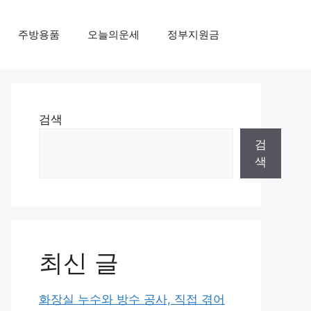
주방용품
오늘의운세
정부지원금
검색
검
색
최신 글
화장실 누수와 방수 공사, 직접 겪어