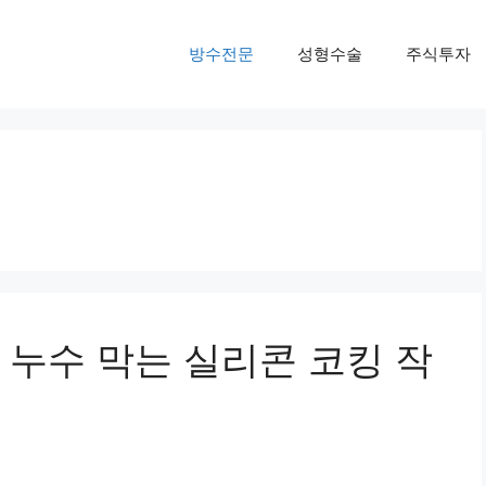
방수전문
성형수술
주식투자
 누수 막는 실리콘 코킹 작