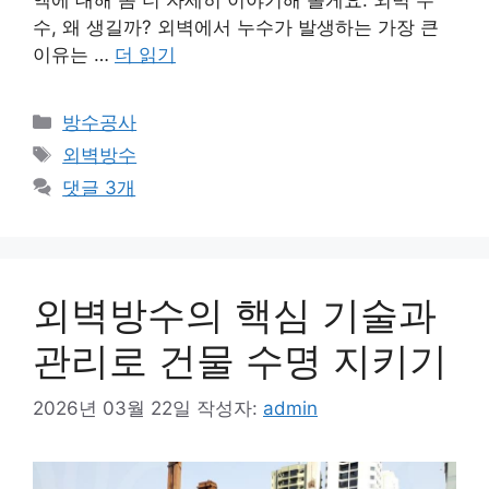
수, 왜 생길까? 외벽에서 누수가 발생하는 가장 큰
이유는 …
더 읽기
카
방수공사
테
태
외벽방수
고
그
댓글 3개
리
외벽방수의 핵심 기술과
관리로 건물 수명 지키기
2026년 03월 22일
작성자:
admin