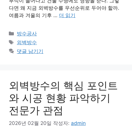
부식이 늘어나고 건물 수명에도 영향을 준다. 그렇
다면 왜 지금 외벽방수를 우선순위로 두어야 할까.
여름과 겨울의 기후 …
더 읽기
카
방수공사
테
태
외벽방수
고
그
댓글 남기기
리
외벽방수의 핵심 포인트
와 시공 현황 파악하기
전문가 관점
2026년 02월 20일
작성자:
admin