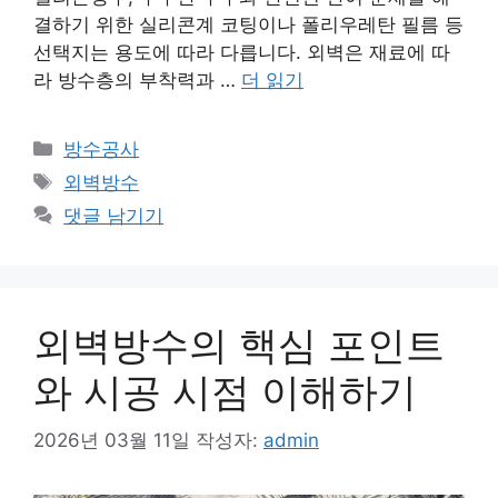
결하기 위한 실리콘계 코팅이나 폴리우레탄 필름 등
선택지는 용도에 따라 다릅니다. 외벽은 재료에 따
라 방수층의 부착력과 …
더 읽기
카
방수공사
테
태
외벽방수
고
그
댓글 남기기
리
외벽방수의 핵심 포인트
와 시공 시점 이해하기
2026년 03월 11일
작성자:
admin