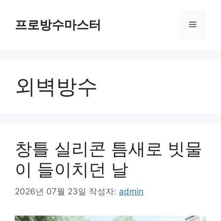
컨
텐
프로방수마스터
메
츠
로
뉴
건
너
외벽방수
뛰
기
창틀 실리콘 틈새로 빗물
이 들이치던 날
2026년 07월 23일
작성자:
admin