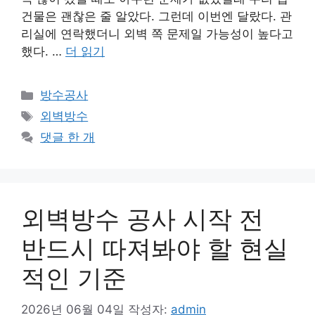
건물은 괜찮은 줄 알았다. 그런데 이번엔 달랐다. 관
리실에 연락했더니 외벽 쪽 문제일 가능성이 높다고
했다. …
더 읽기
카
방수공사
테
태
외벽방수
고
그
댓글 한 개
리
외벽방수 공사 시작 전
반드시 따져봐야 할 현실
적인 기준
2026년 06월 04일
작성자:
admin