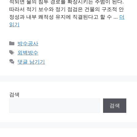
적되면 물의 침투 경로를 확장시키는 주범이 된다.
따라서 적기 보수와 정기 점검은 건물의 구조적 안
정성과 내부 쾌적성 유지에 직결된다고 할 수 …
더
읽기
카
방수공사
테
태
외벽방수
고
그
댓글 남기기
리
검색
검색