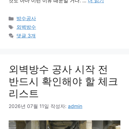
것도 아마 이런 이유 때문일 거다. …
더 읽기
카
방수공사
테
태
외벽방수
고
그
댓글 3개
리
외벽방수 공사 시작 전
반드시 확인해야 할 체크
리스트
2026년 07월 11일
작성자:
admin