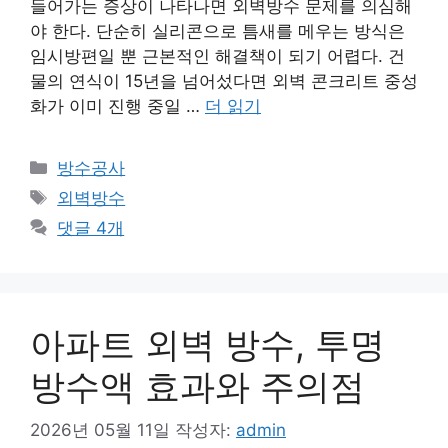
들어가는 증상이 나타나면 외벽방수 문제를 의심해
야 한다. 단순히 실리콘으로 틈새를 메우는 방식은
임시방편일 뿐 근본적인 해결책이 되기 어렵다. 건
물의 연식이 15년을 넘어섰다면 외벽 콘크리트 중성
화가 이미 진행 중일 …
더 읽기
카
방수공사
테
태
외벽방수
고
그
댓글 4개
리
아파트 외벽 방수, 투명
방수액 효과와 주의점
2026년 05월 11일
작성자:
admin