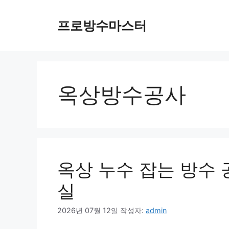
컨
텐
프로방수마스터
츠
로
건
너
뛰
옥상방수공사
기
옥상 누수 잡는 방수 
실
2026년 07월 12일
작성자:
admin