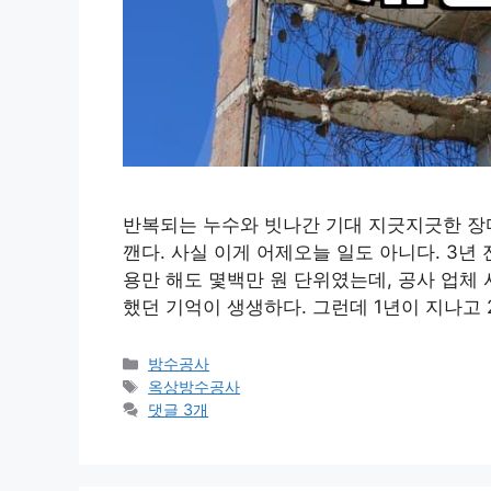
반복되는 누수와 빗나간 기대 지긋지긋한 장
깬다. 사실 이게 어제오늘 일도 아니다. 3년 
용만 해도 몇백만 원 단위였는데, 공사 업체
했던 기억이 생생하다. 그런데 1년이 지나고
카
방수공사
테
태
옥상방수공사
고
그
댓글 3개
리