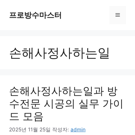
컨
텐
프로방수마스터
메
츠
로
뉴
건
너
손해사정사하는일
뛰
기
손해사정사하는일과 방
수전문 시공의 실무 가이
드 모음
2025년 11월 25일
작성자:
admin