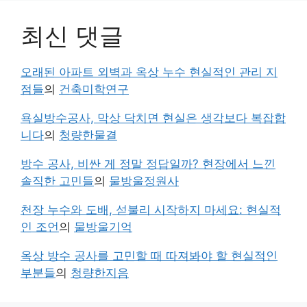
최신 댓글
오래된 아파트 외벽과 옥상 누수 현실적인 관리 지
점들
의
건축미학연구
욕실방수공사, 막상 닥치면 현실은 생각보다 복잡합
니다
의
청량한물결
방수 공사, 비싼 게 정말 정답일까? 현장에서 느낀
솔직한 고민들
의
물방울정원사
천장 누수와 도배, 섣불리 시작하지 마세요: 현실적
인 조언
의
물방울기억
옥상 방수 공사를 고민할 때 따져봐야 할 현실적인
부분들
의
청량한지음