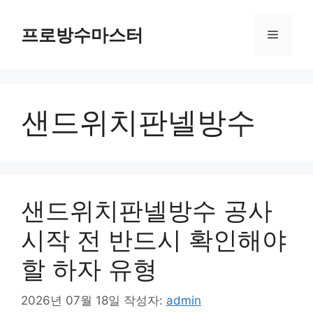
컨
텐
프로방수마스터
메
츠
로
뉴
건
너
샌드위치판넬방수
뛰
기
샌드위치판넬방수 공사
시작 전 반드시 확인해야
할 하자 유형
2026년 07월 18일
작성자:
admin