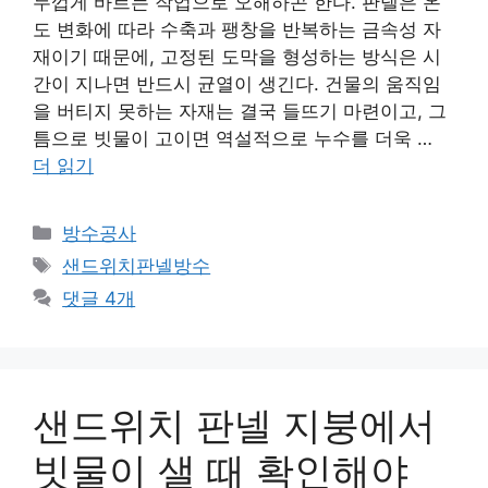
두껍게 바르는 작업으로 오해하곤 한다. 판넬은 온
도 변화에 따라 수축과 팽창을 반복하는 금속성 자
재이기 때문에, 고정된 도막을 형성하는 방식은 시
간이 지나면 반드시 균열이 생긴다. 건물의 움직임
을 버티지 못하는 자재는 결국 들뜨기 마련이고, 그
틈으로 빗물이 고이면 역설적으로 누수를 더욱 …
더 읽기
카
방수공사
테
태
샌드위치판넬방수
고
그
댓글 4개
리
샌드위치 판넬 지붕에서
빗물이 샐 때 확인해야