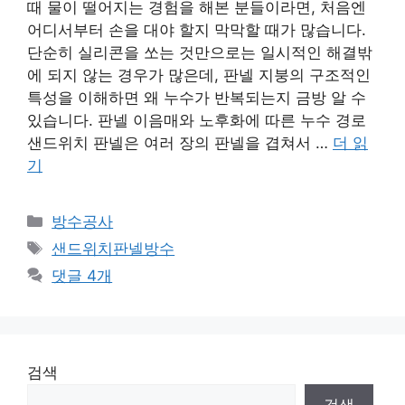
때 물이 떨어지는 경험을 해본 분들이라면, 처음엔
어디서부터 손을 대야 할지 막막할 때가 많습니다.
단순히 실리콘을 쏘는 것만으로는 일시적인 해결밖
에 되지 않는 경우가 많은데, 판넬 지붕의 구조적인
특성을 이해하면 왜 누수가 반복되는지 금방 알 수
있습니다. 판넬 이음매와 노후화에 따른 누수 경로
샌드위치 판넬은 여러 장의 판넬을 겹쳐서 …
더 읽
기
카
방수공사
테
태
샌드위치판넬방수
고
그
댓글 4개
리
검색
검색