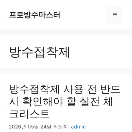
컨
텐
프로방수마스터
메
츠
로
뉴
건
너
방수접착제
뛰
기
방수접착제 사용 전 반드
시 확인해야 할 실전 체
크리스트
2026년 05월 24일
작성자:
admin