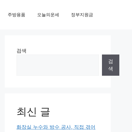
주방용품
오늘의운세
정부지원금
검색
검
색
최신 글
화장실 누수와 방수 공사, 직접 겪어