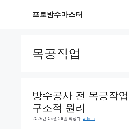
컨
텐
프로방수마스터
츠
로
건
너
뛰
목공작업
기
방수공사 전 목공작업
구조적 원리
2026년 05월 26일
작성자:
admin