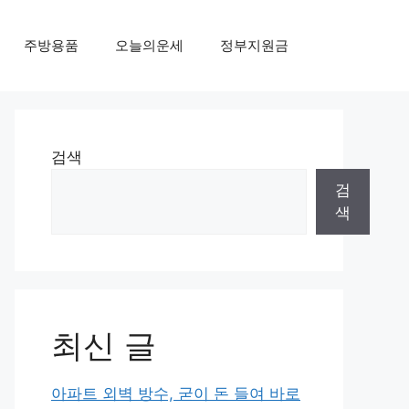
주방용품
오늘의운세
정부지원금
검색
검
색
최신 글
아파트 외벽 방수, 굳이 돈 들여 바로