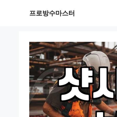
컨
텐
프로방수마스터
츠
로
건
너
뛰
기