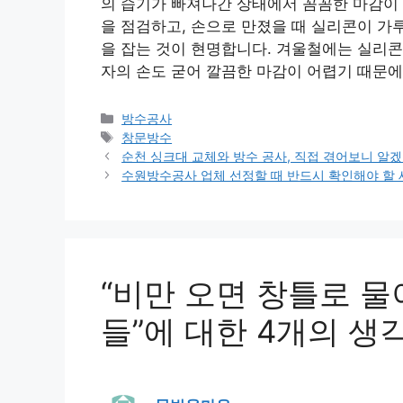
의 습기가 빠져나간 상태에서 꼼꼼한 마감이 
을 점검하고, 손으로 만졌을 때 실리콘이 가
을 잡는 것이 현명합니다. 겨울철에는 실리콘
자의 손도 굳어 깔끔한 마감이 어렵기 때문에
카
방수공사
테
태
창문방수
고
그
순천 싱크대 교체와 방수 공사, 직접 겪어보니 알
리
수원방수공사 업체 선정할 때 반드시 확인해야 할 
“비만 오면 창틀로 물
들”에 대한 4개의 생