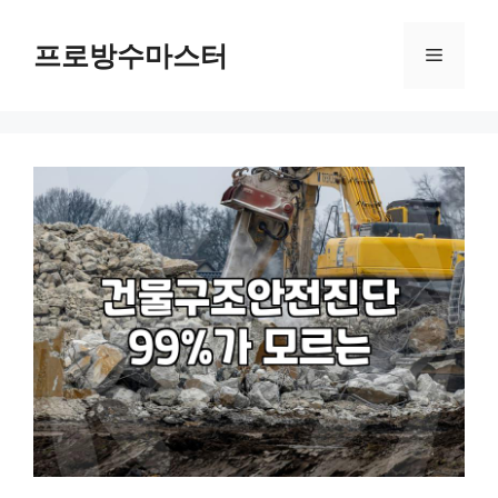
컨
텐
프로방수마스터
메
츠
로
뉴
건
너
뛰
기