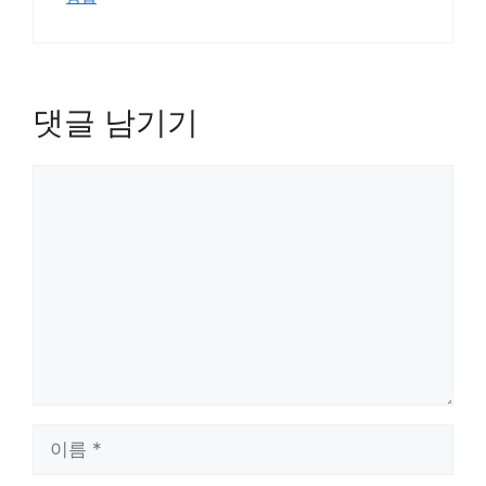
댓글 남기기
댓
글
이
름