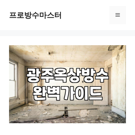
컨
텐
프로방수마스터
메
츠
로
뉴
건
너
뛰
기