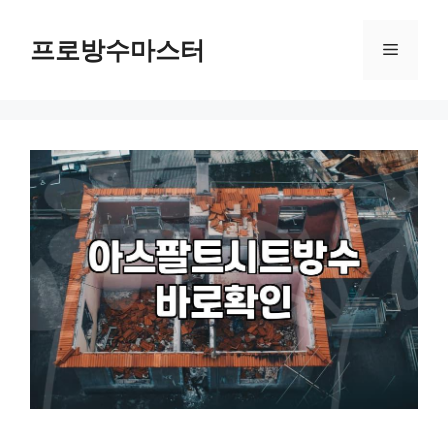
컨
텐
프로방수마스터
메
츠
로
뉴
건
너
뛰
기