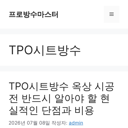
컨
텐
프로방수마스터
메
츠
로
뉴
건
너
TPO시트방수
뛰
기
TPO시트방수 옥상 시공
전 반드시 알아야 할 현
실적인 단점과 비용
2026년 07월 08일
작성자:
admin