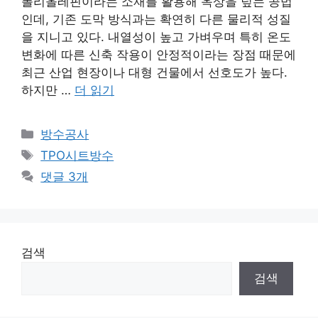
폴리올레핀이라는 소재를 활용해 옥상을 덮는 공법
인데, 기존 도막 방식과는 확연히 다른 물리적 성질
을 지니고 있다. 내열성이 높고 가벼우며 특히 온도
변화에 따른 신축 작용이 안정적이라는 장점 때문에
최근 산업 현장이나 대형 건물에서 선호도가 높다.
하지만 …
더 읽기
카
방수공사
테
태
TPO시트방수
고
그
댓글 3개
리
검색
검색