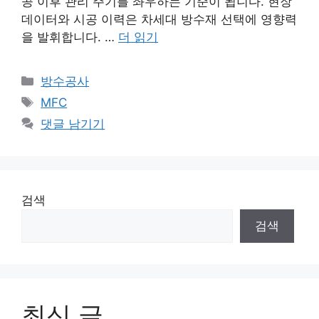
공 이후 관리 주기를 좌우하는 기준이 됩니다. 현장
데이터와 시공 이력은 차세대 방수재 선택에 영향력
을 발휘합니다. …
더 읽기
카
방수공사
테
태
MFC
고
그
댓글 남기기
리
검색
검색
최신 글