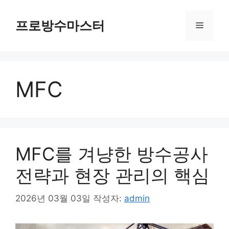
컨
텐
프로방수마스터
메
츠
로
뉴
건
너
MFC
뛰
기
MFC를 겨냥한 방수공사
전략과 현장 관리의 핵심
2026년 03월 03일
작성자:
admin