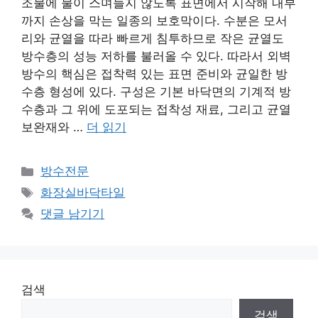
조물에 물이 스며들지 않도록 표면에서 시작해 내부
까지 손상을 막는 일종의 보호막이다. 수분은 모서
리와 균열을 따라 빠르게 침투하므로 작은 균열도
방수층의 성능 저하를 불러올 수 있다. 따라서 외벽
방수의 핵심은 접착력 있는 표면 준비와 균일한 방
수층 형성에 있다. 구성은 기본 바닥면의 기계적 방
수층과 그 위에 도포되는 접착성 재료, 그리고 균열
보완재와 …
더 읽기
카
방수전문
테
태
화장실바닥타일
고
그
댓글 남기기
리
검색
검색