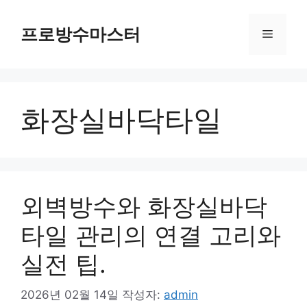
컨
텐
프로방수마스터
메
츠
로
뉴
건
너
화장실바닥타일
뛰
기
외벽방수와 화장실바닥
타일 관리의 연결 고리와
실전 팁.
2026년 02월 14일
작성자:
admin