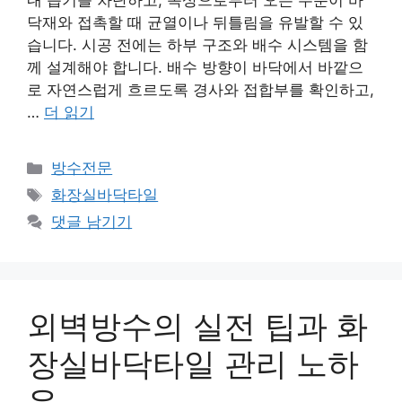
내 습기를 차단하고, 옥상으로부터 오는 수분이 바
닥재와 접촉할 때 균열이나 뒤틀림을 유발할 수 있
습니다. 시공 전에는 하부 구조와 배수 시스템을 함
께 설계해야 합니다. 배수 방향이 바닥에서 바깥으
로 자연스럽게 흐르도록 경사와 접합부를 확인하고,
…
더 읽기
카
방수전문
테
태
화장실바닥타일
고
그
댓글 남기기
리
외벽방수의 실전 팁과 화
장실바닥타일 관리 노하
우