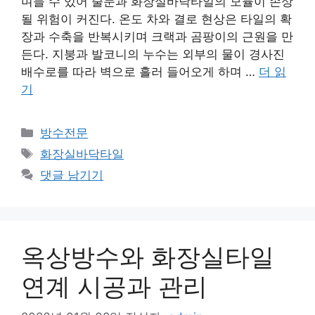
며들 수 있어 줄눈과 화장실바닥타일의 모듈이 손상
될 위험이 커진다. 온도 차와 결로 현상은 타일의 확
장과 수축을 반복시키며 크랙과 곰팡이의 근원을 만
든다. 지붕과 발코니의 누수는 외부의 물이 경사진
배수로를 따라 벽으로 흘러 들어오게 하며 …
더 읽
기
카
방수전문
테
태
화장실바닥타일
고
그
댓글 남기기
리
옥상방수와 화장실타일
연계 시공과 관리