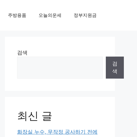
주방용품
오늘의운세
정부지원금
검색
검
색
최신 글
화장실 누수, 무작정 공사하기 전에