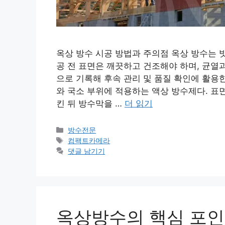
옥상 방수 시공 방법과 주의점 옥상 방수는 
공 전 표면은 깨끗하고 건조해야 하며, 균열
으로 기록해 후속 관리 및 품질 확인에 활용
와 국소 부위에 적용하는 액상 방수제다. 표
킨 뒤 방수막을 …
더 읽기
카
방수전문
테
태
컴팩트카메라
고
그
댓글 남기기
리
옥상방수의 핵심 포