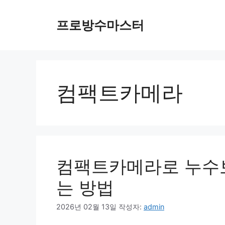
컨
텐
프로방수마스터
츠
로
건
너
뛰
컴팩트카메라
기
컴팩트카메라로 누수
는 방법
2026년 02월 13일
작성자:
admin