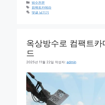
카
방수전문
테
태
컴팩트카메라
고
그
댓글 남기기
리
옥상방수로 컴팩트카
드
2025년 11월 22일
작성자:
admin