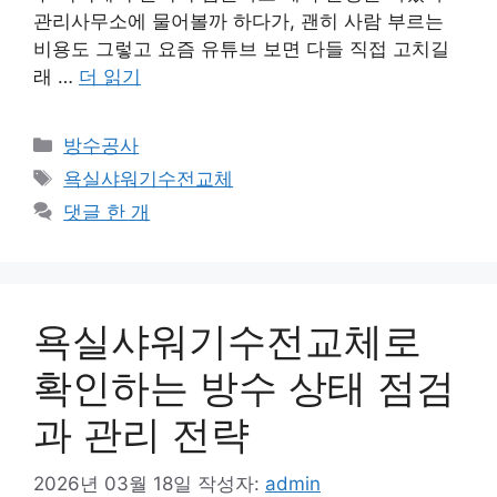
관리사무소에 물어볼까 하다가, 괜히 사람 부르는
비용도 그렇고 요즘 유튜브 보면 다들 직접 고치길
래 …
더 읽기
카
방수공사
테
태
욕실샤워기수전교체
고
그
댓글 한 개
리
욕실샤워기수전교체로
확인하는 방수 상태 점검
과 관리 전략
2026년 03월 18일
작성자:
admin