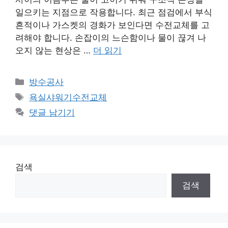
일으키는 지점으로 작용합니다. 최근 점검에서 부식
흔적이나 가스켓의 경화가 보인다면 수전교체를 고
려해야 합니다. 손잡이의 느슨함이나 물이 끊겨 나
오지 않는 현상은 …
더 읽기
카
방수공사
테
태
욕실샤워기수전교체
고
그
댓글 남기기
리
검색
검색