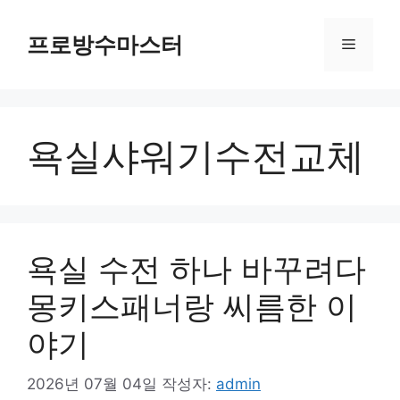
컨
텐
프로방수마스터
메
츠
로
뉴
건
너
욕실샤워기수전교체
뛰
기
욕실 수전 하나 바꾸려다
몽키스패너랑 씨름한 이
야기
2026년 07월 04일
작성자:
admin