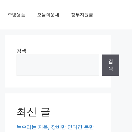
주방용품
오늘의운세
정부지원금
검색
검
색
최신 글
누수라는 지옥, 장비만 믿다간 돈만