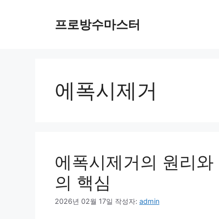
컨
텐
프로방수마스터
츠
로
건
너
뛰
에폭시제거
기
에폭시제거의 원리와 
의 핵심
2026년 02월 17일
작성자:
admin