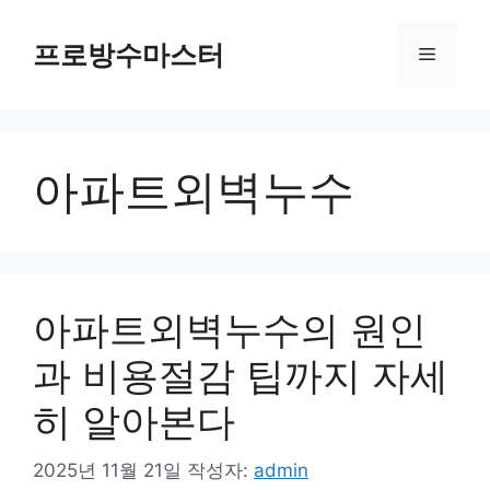
컨
텐
프로방수마스터
메
츠
로
뉴
건
너
아파트외벽누수
뛰
기
아파트외벽누수의 원인
과 비용절감 팁까지 자세
히 알아본다
2025년 11월 21일
작성자:
admin