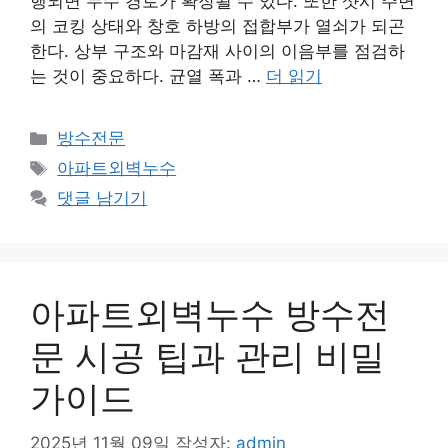
행되면 누수 경로가 확장될 수 있다. 또한 샷시 주변
의 코킹 상태와 창호 하방의 접합부가 열쇠가 되곤
한다. 상부 구조와 마감재 사이의 이음부를 점검하
는 것이 중요하다. 균열 폭과 …
더 읽기
카
방수전문
테
태
아파트외벽누수
고
그
댓글 남기기
리
아파트외벽누수 방수전
문 시공 팁과 관리 비밀
가이드
2025년 11월 09일
작성자:
admin