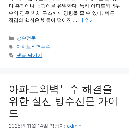
며 흠집이나 곰팡이를 유발한다. 특히 아파트외벽누
수의 경우 벽체 구조까지 영향을 줄 수 있다. 빠른
점검의 핵심은 빗물이 떨어진 …
더 읽기
카
방수전문
테
태
아파트외벽누수
고
그
댓글 남기기
리
아파트외벽누수 해결을
위한 실전 방수전문 가이
드
2025년 11월 14일
작성자:
admin