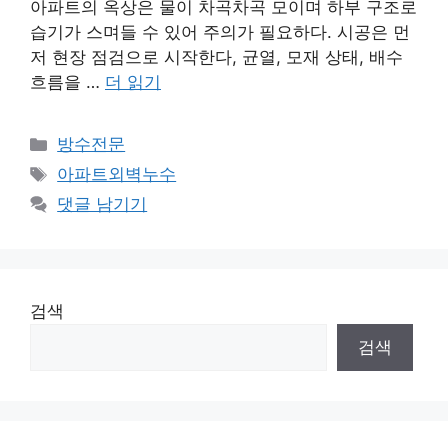
아파트의 옥상은 물이 차곡차곡 모이며 하부 구조로
습기가 스며들 수 있어 주의가 필요하다. 시공은 먼
저 현장 점검으로 시작한다, 균열, 모재 상태, 배수
흐름을 …
더 읽기
카
방수전문
테
태
아파트외벽누수
고
그
댓글 남기기
리
검색
검색