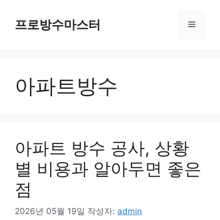
컨
텐
프로방수마스터
메
츠
로
뉴
건
너
아파트방수
뛰
기
아파트 방수 공사, 상황
별 비용과 알아두면 좋은
점
2026년 05월 19일
작성자:
admin