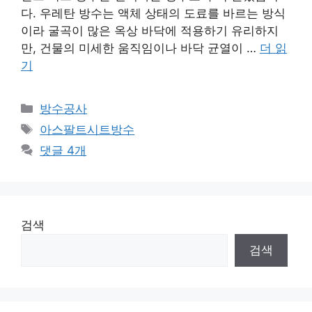
다. 우레탄 방수는 액체 상태의 도료를 바르는 방식
이라 굴곡이 많은 옥상 바닥에 적용하기 유리하지
만, 건물의 미세한 움직임이나 바닥 균열이 …
더 읽
기
카
방수공사
테
태
아스팔트시트방수
고
그
댓글 4개
리
검색
검색