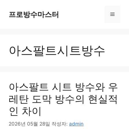
컨
텐
프로방수마스터
메
츠
로
뉴
건
너
아스팔트시트방수
뛰
기
아스팔트 시트 방수와 우
레탄 도막 방수의 현실적
인 차이
2026년 05월 28일
작성자:
admin