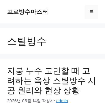
컨
텐
프로방수마스터
메
츠
로
뉴
건
너
스틸방수
뛰
기
지붕 누수 고민할 때 고
려하는 옥상 스틸방수 시
공 원리와 현장 상황
2026년 06월 14일
작성자:
admin