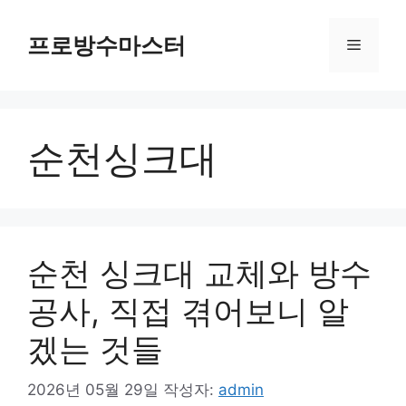
컨
텐
프로방수마스터
메
츠
로
뉴
건
너
순천싱크대
뛰
기
순천 싱크대 교체와 방수
공사, 직접 겪어보니 알
겠는 것들
2026년 05월 29일
작성자:
admin