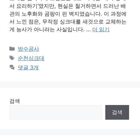
서 요리하기’였지만, 현실은 철거하면서 드러난 배
관의 노후화와 곰팡이 핀 벽지였습니다. 이 과정에
서 느낀 점은, 무작정 싱크대를 새것으로 교체하는
게 능사가 아니라는 사실입니다. …
더 읽기
카
방수공사
테
태
순천싱크대
고
그
댓글 3개
리
검색
검색