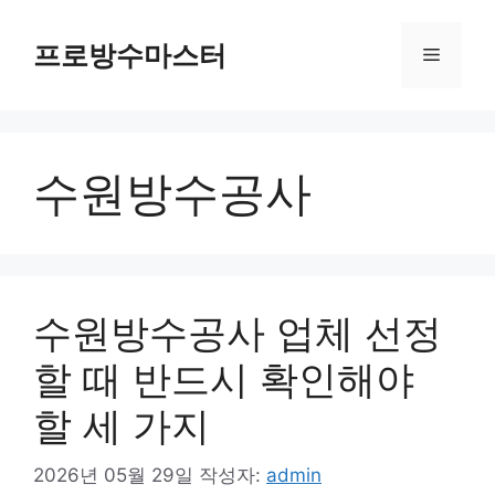
컨
텐
프로방수마스터
메
츠
로
뉴
건
너
수원방수공사
뛰
기
수원방수공사 업체 선정
할 때 반드시 확인해야
할 세 가지
2026년 05월 29일
작성자:
admin