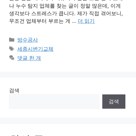
나 누수 탐지 업체를 찾는 글이 정말 많은데, 이게
생각보다 스트레스가 큽니다. 제가 직접 겪어보니,
무조건 업체부터 부르는 게 …
더 읽기
카
방수공사
테
태
세종시변기교체
고
그
댓글 한 개
리
검색
검색