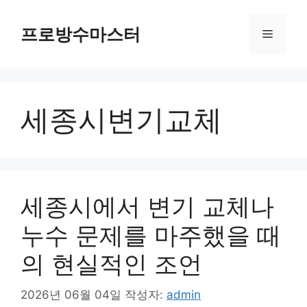
컨
텐
프로방수마스터
메
츠
로
뉴
건
너
세종시변기교체
뛰
기
세종시에서 변기 교체나
누수 문제를 마주했을 때
의 현실적인 조언
2026년 06월 04일
작성자:
admin