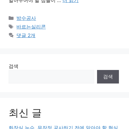
알아두어야 할 점들이 …
더 읽기
카
방수공사
테
태
바르는실리콘
고
그
댓글 2개
리
검색
검색
최신 글
화장실 누수, 무작정 공사하기 전에 알아야 할 현실