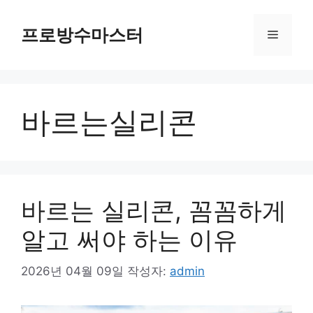
컨
텐
프로방수마스터
메
츠
로
뉴
건
너
바르는실리콘
뛰
기
바르는 실리콘, 꼼꼼하게
알고 써야 하는 이유
2026년 04월 09일
작성자:
admin