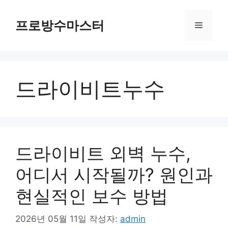
컨
텐
프로방수마스터
메
츠
로
뉴
건
너
드라이비트누수
뛰
기
드라이비트 외벽 누수,
어디서 시작될까? 원인과
현실적인 보수 방법
2026년 05월 11일
작성자:
admin