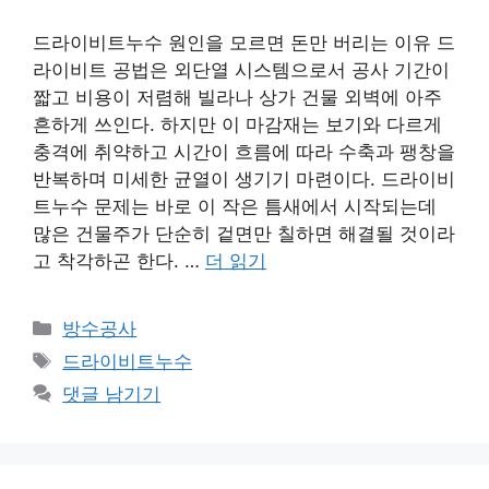
드라이비트누수 원인을 모르면 돈만 버리는 이유 드
라이비트 공법은 외단열 시스템으로서 공사 기간이
짧고 비용이 저렴해 빌라나 상가 건물 외벽에 아주
흔하게 쓰인다. 하지만 이 마감재는 보기와 다르게
충격에 취약하고 시간이 흐름에 따라 수축과 팽창을
반복하며 미세한 균열이 생기기 마련이다. 드라이비
트누수 문제는 바로 이 작은 틈새에서 시작되는데
많은 건물주가 단순히 겉면만 칠하면 해결될 것이라
고 착각하곤 한다. …
더 읽기
카
방수공사
테
태
드라이비트누수
고
그
댓글 남기기
리