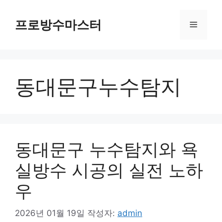
컨
텐
프로방수마스터
메
츠
로
뉴
건
너
동대문구누수탐지
뛰
기
동대문구 누수탐지와 욕
실방수 시공의 실전 노하
우
2026년 01월 19일
작성자:
admin