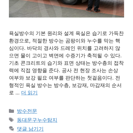
욕실방수의 기본 원리와 설계 욕실은 습기로 가득찬
환경으로, 적절한 방수는 곰팡이와 누수를 막는 핵
심이다. 바닥의 경사와 드레인 위치를 고려하지 않
으면 물이 고이고 벽면에 수증기가 축적될 수 있다.
기초 콘크리트의 습기와 표면 상태는 방수층의 접착
력에 직접 영향을 준다. 공사 전 현장 조사는 손상
여부와 보강 필요 여부를 판단하는 첫걸음이다. 전
형적인 욕실 방수는 방수층, 보강재, 마감재의 순서
로 …
더 읽기
카
방수전문
테
태
동대문구누수탐지
고
그
댓글 남기기
리