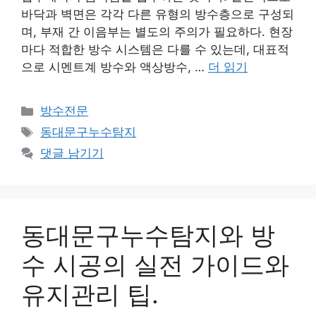
바닥과 벽면은 각각 다른 유형의 방수층으로 구성되
며, 부재 간 이음부는 별도의 주의가 필요하다. 현장
마다 적합한 방수 시스템은 다를 수 있는데, 대표적
으로 시멘트계 방수와 액상방수, …
더 읽기
카
방수전문
테
태
동대문구누수탐지
고
그
댓글 남기기
리
동대문구누수탐지와 방
수 시공의 실전 가이드와
유지관리 팁.