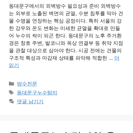
동대문구에서의 외벽방수 필요성과 준비 외벽방수
는 외부로 노출된 벽면의 균열, 수분 침투를 막아 건
물 수명을 연장하는 핵심 공정이다. 특히 서울의 강
한 강우와 온도 변화는 미세한 균열을 확대로 만들
어 누수의 싹이 되곤 한다. 동대문구의 노후 주거환
경은 창호 주변, 발코니와 옥상 연결부 등 취약 지점
을 관찰 대상으로 삼아야 한다. 시공 전에는 건물의
구조적 특성과 마감재 상태를 파악해 적합한 …
더
읽기
카
방수전문
테
태
동대문구누수탐지
고
그
댓글 남기기
리