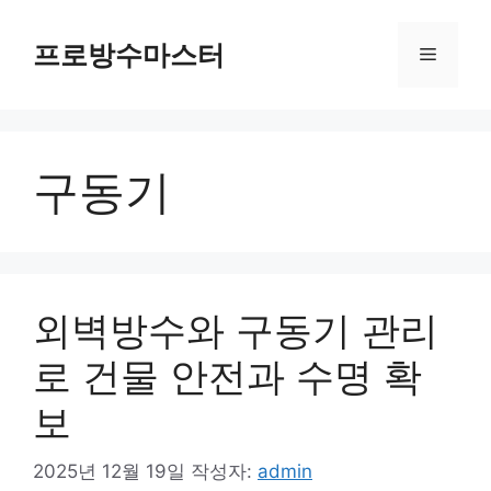
컨
텐
프로방수마스터
메
츠
로
뉴
건
너
구동기
뛰
기
외벽방수와 구동기 관리
로 건물 안전과 수명 확
보
2025년 12월 19일
작성자:
admin