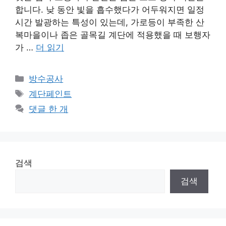
합니다. 낮 동안 빛을 흡수했다가 어두워지면 일정
시간 발광하는 특성이 있는데, 가로등이 부족한 산
복마을이나 좁은 골목길 계단에 적용했을 때 보행자
가 …
더 읽기
카
방수공사
테
태
계단페인트
고
그
댓글 한 개
리
검색
검색