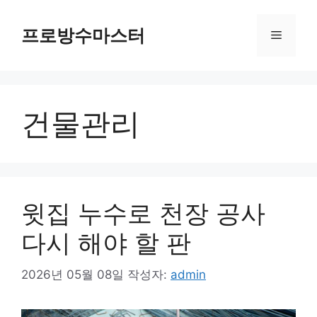
컨
텐
프로방수마스터
메
츠
로
뉴
건
너
건물관리
뛰
기
윗집 누수로 천장 공사
다시 해야 할 판
2026년 05월 08일
작성자:
admin