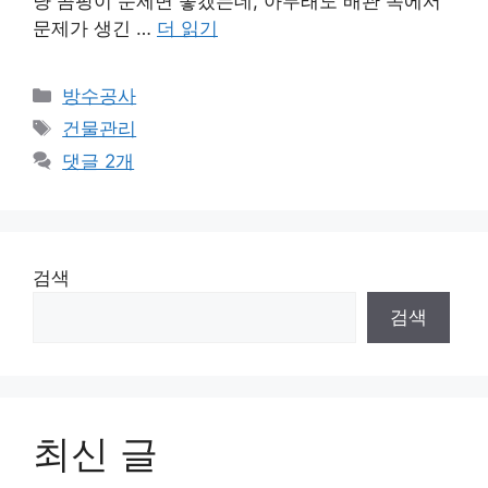
냥 곰팡이 문제면 좋겠는데, 아무래도 배관 쪽에서
문제가 생긴 …
더 읽기
카
방수공사
테
태
건물관리
고
그
댓글 2개
리
검색
검색
최신 글