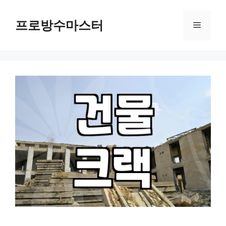
컨
텐
프로방수마스터
메
츠
로
뉴
건
너
뛰
기