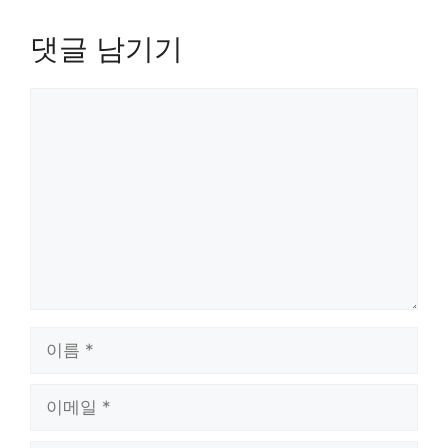
댓글 남기기
댓
글
이
름
이
메
일