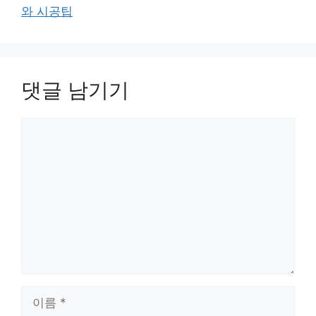
와 시공팁
댓글 남기기
댓
글
이
름