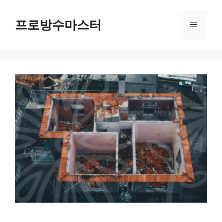
컨
텐
프로방수마스터
메
츠
로
뉴
건
너
뛰
기