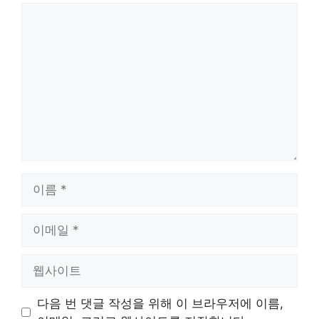
댓
글
이
름
이
메
일
웹
사
이
다음 번 댓글 작성을 위해 이 브라우저에 이름,
트