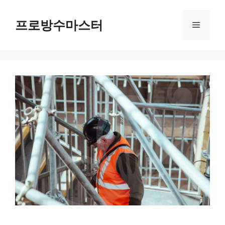
컨
텐
프로방수마스터
메
츠
로
뉴
건
너
뛰
기