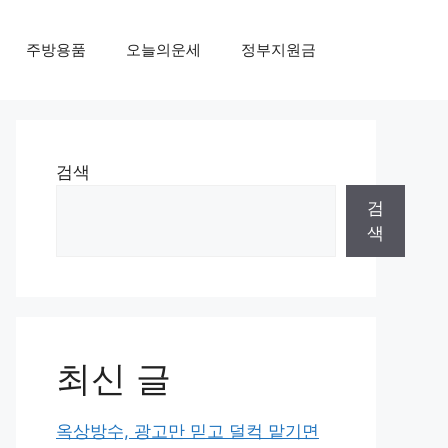
주방용품
오늘의운세
정부지원금
검색
검
색
최신 글
옥상방수, 광고만 믿고 덜컥 맡기면