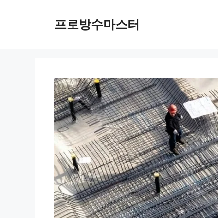
컨
텐
프로방수마스터
츠
로
건
너
뛰
기