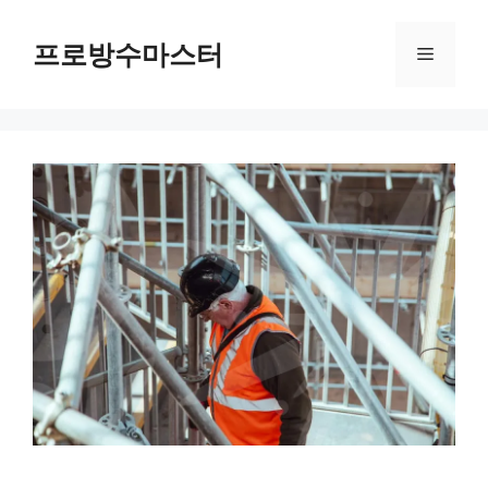
컨
텐
프로방수마스터
메
츠
로
뉴
건
너
뛰
기