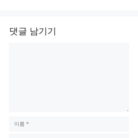
댓글 남기기
댓
글
이
름
이