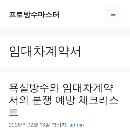
컨
텐
프로방수마스터
메
츠
로
뉴
건
너
임대차계약서
뛰
기
욕실방수와 임대차계약
서의 분쟁 예방 체크리스
트
2026년 02월 13일
작성자:
admin