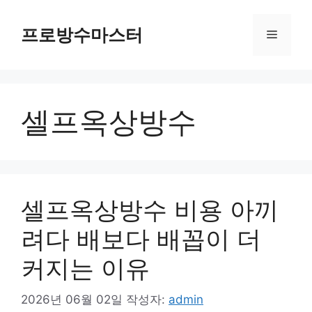
컨
텐
프로방수마스터
메
츠
로
뉴
건
너
셀프옥상방수
뛰
기
셀프옥상방수 비용 아끼
려다 배보다 배꼽이 더
커지는 이유
2026년 06월 02일
작성자:
admin