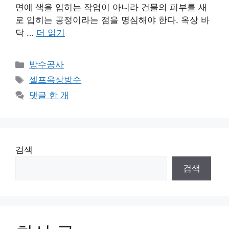
면에 색을 입히는 작업이 아니라 건물의 피부를 새
로 입히는 공정이라는 점을 명심해야 한다. 옥상 바
닥 …
더 읽기
카
방수공사
테
태
셀프옥상방수
고
그
댓글 한 개
리
검색
검색