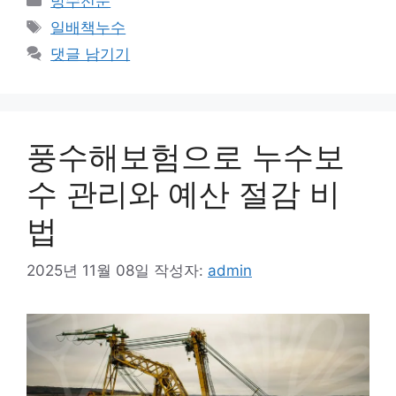
방수전문
테
태
일배책누수
고
그
댓글 남기기
리
풍수해보험으로 누수보
수 관리와 예산 절감 비
법
2025년 11월 08일
작성자:
admin