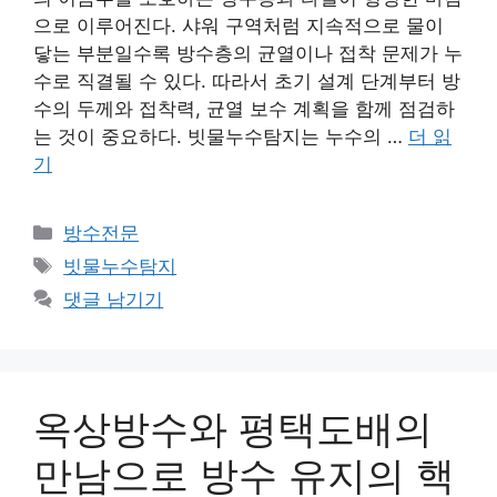
으로 이루어진다. 샤워 구역처럼 지속적으로 물이
닿는 부분일수록 방수층의 균열이나 접착 문제가 누
수로 직결될 수 있다. 따라서 초기 설계 단계부터 방
수의 두께와 접착력, 균열 보수 계획을 함께 점검하
는 것이 중요하다. 빗물누수탐지는 누수의 …
더 읽
기
카
방수전문
테
태
빗물누수탐지
고
그
댓글 남기기
리
옥상방수와 평택도배의
만남으로 방수 유지의 핵