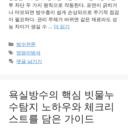
투 차단 두 가지 원칙으로 작동한다. 표면이 긁히거
나 마모되면 방수층이 쉽게 손상되므로 주기적 점검
이 필요하다. 관리 주체가 바뀌면 같은 재료라도 성
능 차이가 생길 수 …
더 읽기
카
방수전문
테
태
엉덩이방석
고
그
댓글 남기기
리
욕실방수의 핵심 빗물누
수탐지 노하우와 체크리
스트를 담은 가이드