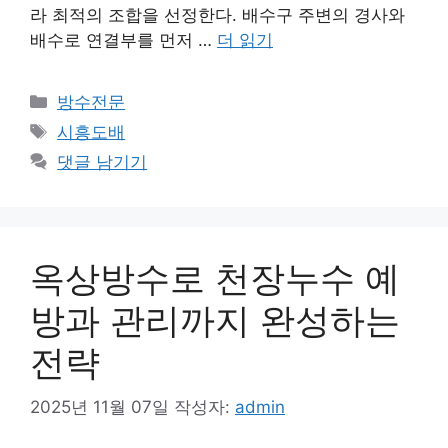
라 최적의 조합을 선정한다. 배수구 주변의 경사와
배수로 연결부를 먼저 …
더 읽기
카
방수전문
테
태
시흥도배
고
그
댓글 남기기
리
옥상방수로 천장누수 예
방과 관리까지 완성하는
전략
2025년 11월 07일
작성자:
admin