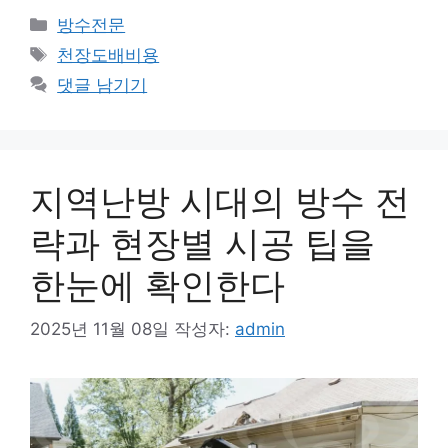
카
방수전문
테
태
천장도배비용
고
그
댓글 남기기
리
지역난방 시대의 방수 전
략과 현장별 시공 팁을
한눈에 확인한다
2025년 11월 08일
작성자:
admin