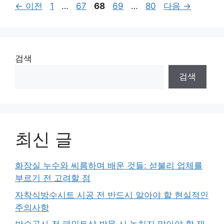
페
페
페
페
페
←
이전
1
…
67
68
69
…
80
다음
→
이
이
이
이
이
지
지
지
지
지
검색
검색
최신 글
화장실 누수와 씨름하며 배운 것들: 섣불리 업체를
부르기 전 고려할 점
자착식방수시트 시공 전 반드시 알아야 할 현실적인
주의사항