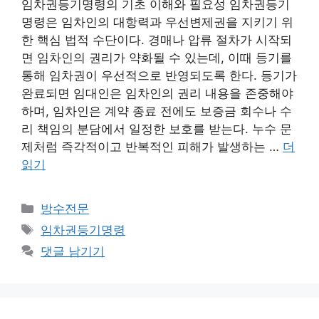
임차권등기명령의 기초 이해와 필요성 임차권등기
명령은 임차인의 대항력과 우선변제권을 지키기 위
한 핵심 법적 수단이다. 경매나 압류 절차가 시작되
면 임차인의 권리가 약화될 수 있는데, 이때 등기를
통해 임차권이 우선적으로 반영되도록 한다. 등기가
완료되면 임대인은 임차인의 권리 내용을 존중해야
하며, 임차인은 계약 종료 전에도 보증금 회수나 수
리 책임의 분담에서 일정한 보호를 받는다. 누수 문
제처럼 즉각적이고 반복적인 피해가 발생하는 …
더
읽기
카
방수전문
테
태
임차권등기명령
고
그
댓글 남기기
리