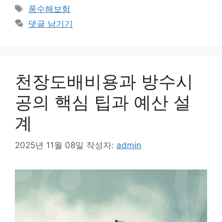
테
태
풍수해보험
고
그
댓글 남기기
리
천장도배비용과 방수시
공의 핵심 팁과 예산 설
계
2025년 11월 08일
작성자:
admin