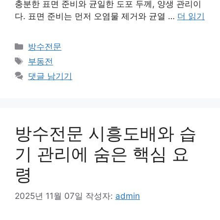
충분한 표면 준비와 균일한 도포 두께, 양생 관리이
다. 표면 준비는 먼저 오염물 제거와 균열 …
더 읽기
카
방수전문
테
태
부동전
고
그
댓글 남기기
리
방수전문 시흥도배와 습
기 관리에 숨은 핵심 요
령
2025년 11월 07일
작성자:
admin