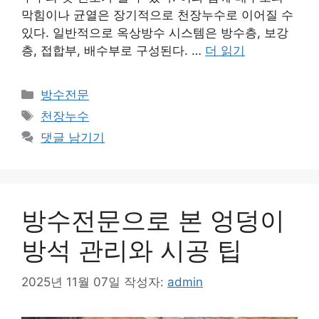
막힘이나 균열은 장기적으로 천장누수로 이어질 수
있다. 일반적으로 옥상방수 시스템은 방수층, 보강
층, 접합부, 배수부로 구성된다. …
더 읽기
카
방수전문
테
태
천장누수
고
그
댓글 남기기
리
방수전문으로 본 엉덩이
방석 관리와 시공 팁
2025년 11월 07일
작성자:
admin