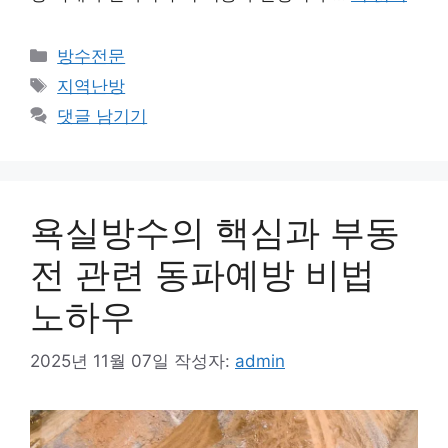
카
방수전문
테
태
지역난방
고
그
댓글 남기기
리
욕실방수의 핵심과 부동
전 관련 동파예방 비법
노하우
2025년 11월 07일
작성자:
admin