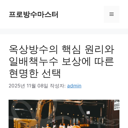
컨
텐
프로방수마스터
메
츠
로
뉴
건
너
옥상방수의 핵심 원리와
뛰
기
일배책누수 보상에 따른
현명한 선택
2025년 11월 08일
작성자:
admin