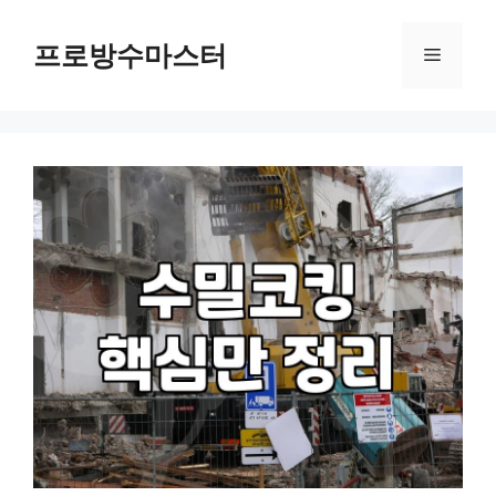
컨
텐
프로방수마스터
메
츠
로
뉴
건
너
뛰
기