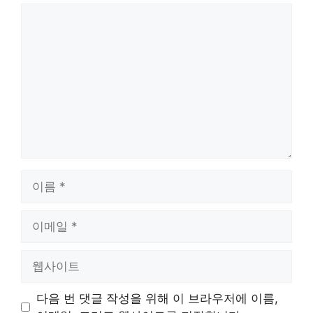
댓
글
이
름
이
메
일
웹
사
이
다음 번 댓글 작성을 위해 이 브라우저에 이름,
트