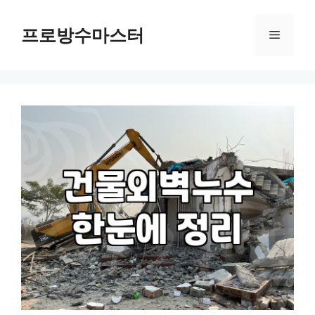
컨
텐
프로방수마스터
메
츠
로
뉴
건
너
뛰
기