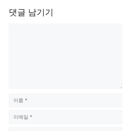
댓글 남기기
댓
글
이
름
이
메
일
웹