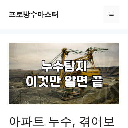
컨
텐
프로방수마스터
메
츠
로
뉴
건
너
뛰
기
아파트 누수, 겪어보