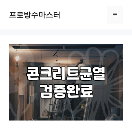
컨
텐
프로방수마스터
메
츠
로
뉴
건
너
뛰
기