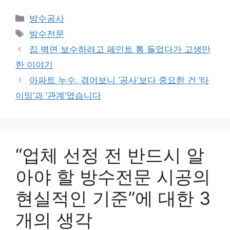
카
방수공사
테
태
방수전문
고
그
집 벽면 보수하려고 페인트 통 들었다가 고생만
리
한 이야기
아파트 누수, 겪어보니 ‘공사’보다 중요한 건 ‘타
이밍’과 ‘관계’였습니다
“업체 선정 전 반드시 알
아야 할 방수전문 시공의
현실적인 기준”에 대한 3
개의 생각