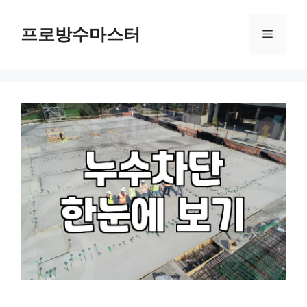
컨
텐
프로방수마스터
메
츠
로
뉴
건
너
뛰
기