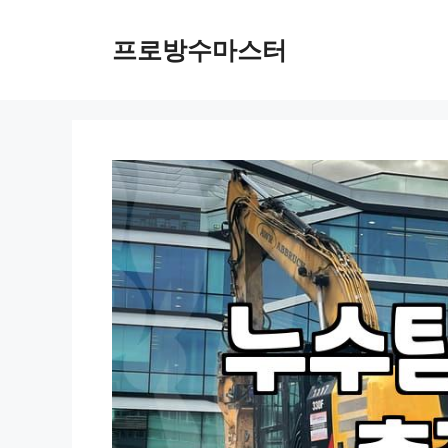
컨
텐
프로방수마스터
츠
로
건
너
뛰
기