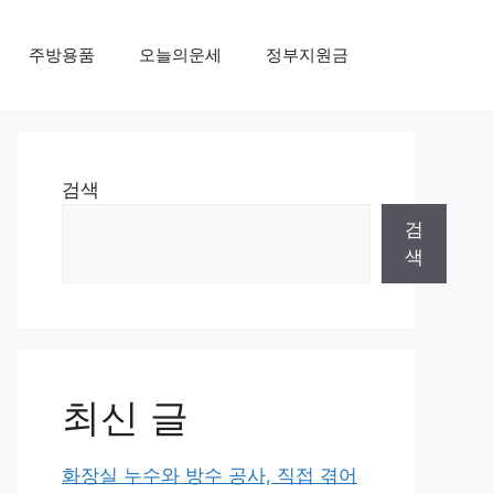
주방용품
오늘의운세
정부지원금
검색
검
색
최신 글
화장실 누수와 방수 공사, 직접 겪어