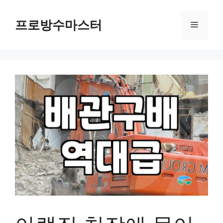
컨
텐
프로방수마스터
메
츠
로
뉴
건
너
뛰
기