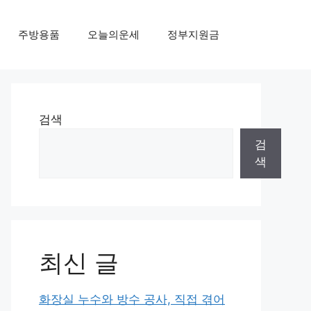
주방용품
오늘의운세
정부지원금
검색
검
색
최신 글
화장실 누수와 방수 공사, 직접 겪어