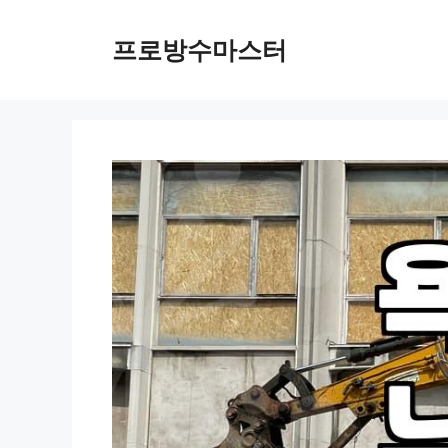
컨
텐
프로방수마스터
츠
로
건
너
뛰
기